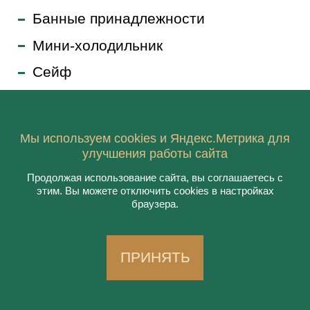
Банные принадлежности
Мини-холодильник
Сейф
В стоимость включено посещение
бассейна, банного комплекса (русская
баня и финская сауна) и тренажерного
Мы используем cookies и Яндекс.Метрика для
улучшения работы сайта
зала.
Продолжая использование сайта, вы соглашаетесь с
этим. Вы можете отключить cookies в настройках
браузера.
УСЛУГИ ДЛЯ ГОСТЕЙ
ПРИНЯТЬ
Аквазона с бассейном, банями и