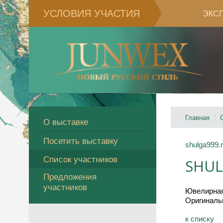
УСЛОВИЯ УЧАСТИЯ
ЭКС
Главная
О выставке
Посетить выставку
shulga999.
Список участников
SHU
Предложения
участников
Ювелирная
Оригиналь
к спиcку