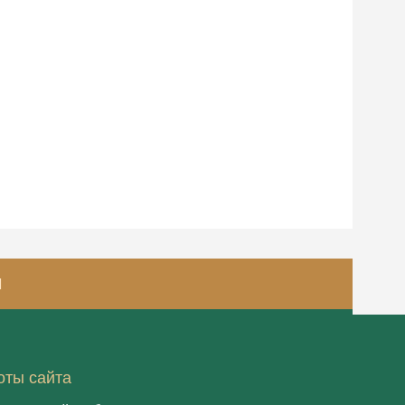
И
оты сайта
© 2020, ООО "Рестэк ивент менеджмент