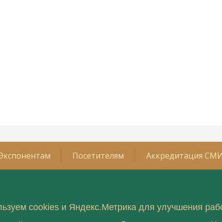
Экспонентам
Посетителям
Аккредитация СМ
Организатор:
ьзуем cookies и Яндекс.Метрика для улучшения раб
2026 года
ООО "Рестэк ивент менеджмент
технолоджи"
имирязев Центр»