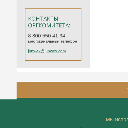
КОНТАКТЫ
ОРГКОМИТЕТА:
8 800 550 41 34
многоканальный телефон
junwex@junwex.com
3-7
Мы испол
июня 
Москва, «Т