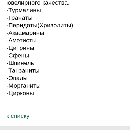
ювелирного качества.

-Турмалины

-Гранаты

-Перидоты(Хризолиты)

-Аквамарины

-Аметисты

-Цитрины

-Сфены

-Шпинель

-Танзаниты

-Опалы

-Морганиты

-Цирконы
к спиcку