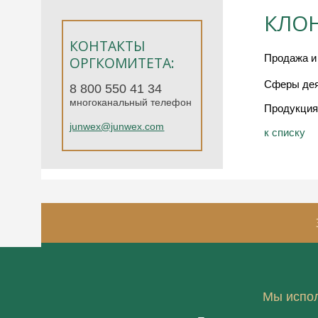
КЛОН
КОНТАКТЫ
Продажа и
ОРГКОМИТЕТА:
Сферы дея
8 800 550 41 34
многоканальный телефон
Продукция
junwex@junwex.com
к спиcку
3-7
Мы испол
июня 
Москва, «Т