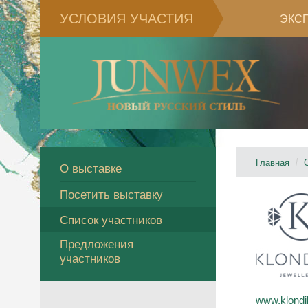
УСЛОВИЯ УЧАСТИЯ
ЭКС
Главная
О выставке
Посетить выставку
Список участников
Предложения
участников
www.klondik