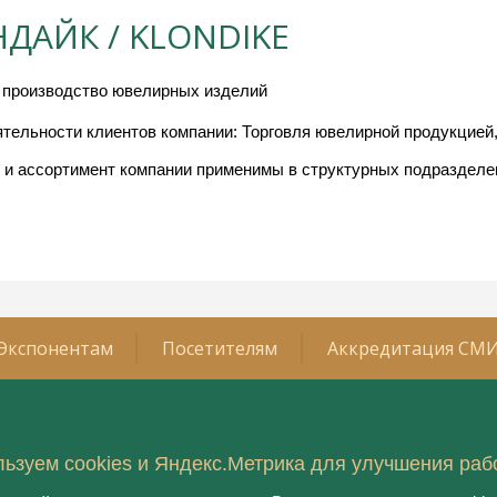
ДАЙК / KLONDIKE
 производство ювелирных изделий
тельности клиентов компании: Торговля ювелирной продукцией,
 и ассортимент компании применимы в структурных подразделен
Экспонентам
Посетителям
Аккредитация СМ
Организатор:
ьзуем cookies и Яндекс.Метрика для улучшения раб
2026 года
ООО "Рестэк ивент менеджмент
технолоджи"
имирязев Центр»