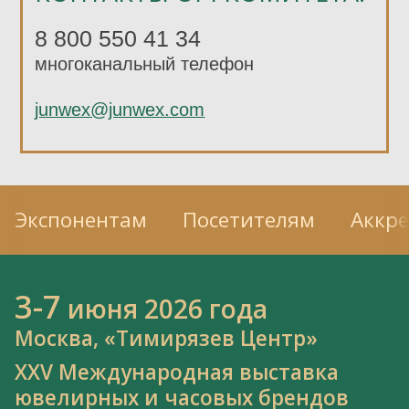
8 800 550 41 34
многоканальный телефон
junwex@junwex.com
Экспонентам
Посетителям
Аккр
3-7
июня 2026 года
Москва, «Тимирязев Центр»
XXV Международная выставка
ювелирных и часовых брендов