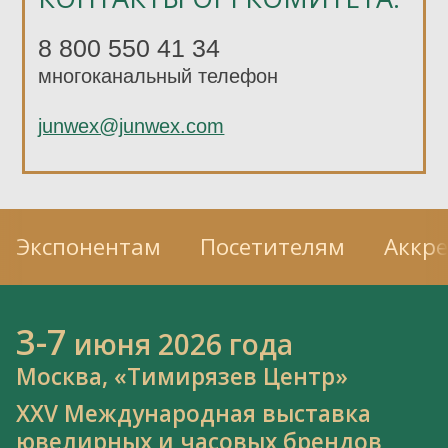
8 800 550 41 34
многоканальный телефон
junwex@junwex.com
Экспонентам
Посетителям
Аккр
3-7
июня 2026 года
Москва, «Тимирязев Центр»
XXV Международная выставка
ювелирных и часовых брендов