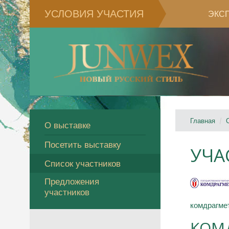
УСЛОВИЯ УЧАСТИЯ
ЭКС
Главная
О выставке
Посетить выставку
УЧА
Список участников
Предложения
участников
комдрагме
КОМД