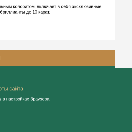
ьным колоритом, включает в себя эксклюзивные 
бриллианты до 10 карат.
И
оты сайта
© 2020, ООО "Рестэк ивент менеджмент
 в настройках браузера.
технолоджи"
Пользовательское соглашение
Политика конфиденциальности
Создание сайта:
Aplex
, 2020
Работает на
DIGITAL.EXPO
| 18+