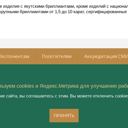
 изделия с якутскими бриллиантами, кроме изделий с национал
крупными бриллиантами от 1,5 до 10 карат, сертифицированные 
Экспонентам
Посетителям
Аккредитация СМ
Организатор:
ьзуем cookies и Яндекс.Метрика для улучшения раб
2026 года
ООО "Рестэк ивент менеджмент
технолоджи"
имирязев Центр»
е сайта, вы соглашаетесь с этим. Вы можете отключить cookies
ародная выставка
Оргкомитет:
и часовых брендов 2026
Тел.: 8 800 550 41 34,
ый русский стиль-2026
junwex@junwex.com
ПРИНЯТЬ