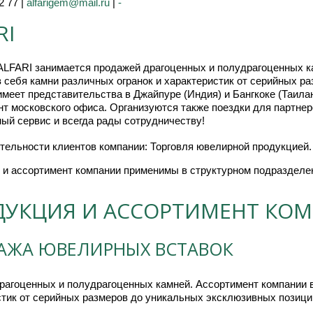
2 77 |
alfarigem@mail.ru
|
-
RI
ALFARI занимается продажей драгоценных и полудрагоценных ка
 себя камни различных огранок и характеристик от серийных р
меет представительства в Джайпуре (Индия) и Бангкоке (Таилан
т московского офиса. Организуются также поездки для партнер
ый сервис и всегда рады сотрудничеству!
тельности клиентов компании: Торговля ювелирной продукцией.
 и ассортимент компании применимы в структурном подразделе
ДУКЦИЯ И АССОРТИМЕНТ КО
АЖА ЮВЕЛИРНЫХ ВСТАВОК
агоценных и полудрагоценных камней. Ассортимент компании вк
стик от серийных размеров до уникальных эксклюзивных позици